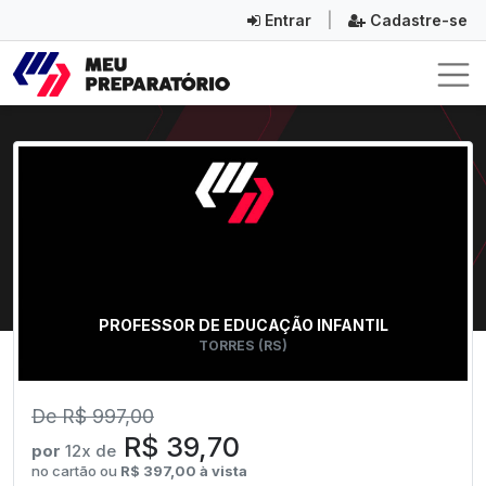
Entrar
|
Cadastre-se
PROFESSOR DE EDUCAÇÃO INFANTIL
TORRES (RS)
De R$ 997,00
R$ 39,70
por
12x de
no cartão ou
R$ 397,00 à vista