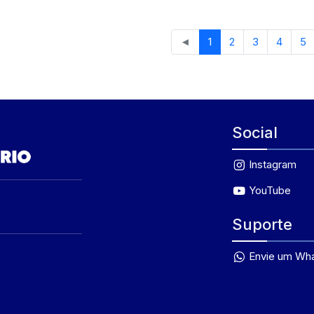
◄
1
2
3
4
5
Social
Instagram
YouTube
Suporte
Envie um Wh