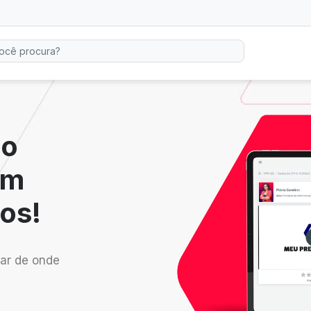
io
em
os!
ar de onde