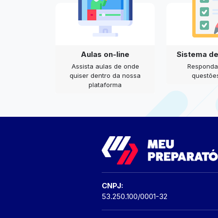
Aulas on-line
Sistema d
Assista aulas de onde
Responda
quiser dentro da nossa
questões
plataforma
CNPJ:
53.250.100/0001-32