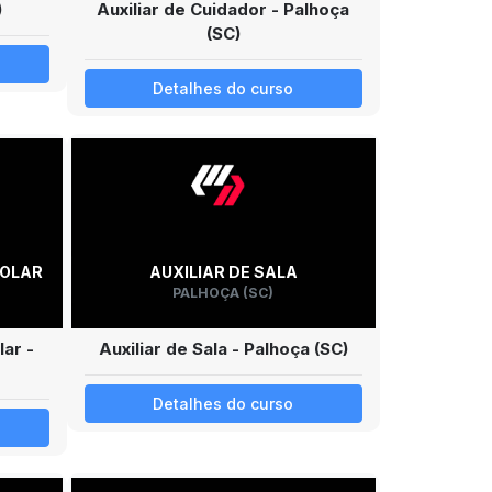
)
Auxiliar de Cuidador - Palhoça
(SC)
Detalhes do curso
COLAR
AUXILIAR DE SALA
PALHOÇA (SC)
lar -
Auxiliar de Sala - Palhoça (SC)
Detalhes do curso