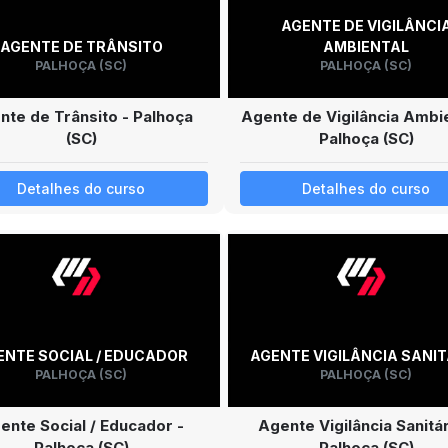
AGENTE DE VIGILÂNCI
AGENTE DE TRÂNSITO
AMBIENTAL
PALHOÇA (SC)
PALHOÇA (SC)
nte de Trânsito - Palhoça
Agente de Vigilância Ambie
(SC)
Palhoça (SC)
Detalhes do curso
Detalhes do curso
ENTE SOCIAL / EDUCADOR
AGENTE VIGILÂNCIA SANI
PALHOÇA (SC)
PALHOÇA (SC)
ente Social / Educador -
Agente Vigilância Sanitár
Palhoça (SC)
Palhoça (SC)