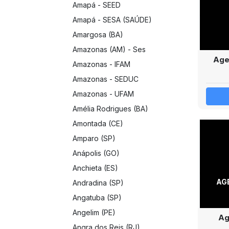
Amapá - SEED
Amapá - SESA (SAÚDE)
Amargosa (BA)
Amazonas (AM) - Ses
Age
Amazonas - IFAM
Amazonas - SEDUC
Amazonas - UFAM
Amélia Rodrigues (BA)
Amontada (CE)
Amparo (SP)
Anápolis (GO)
Anchieta (ES)
AG
Andradina (SP)
Angatuba (SP)
Angelim (PE)
Ag
Angra dos Reis (RJ)