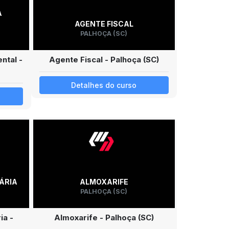
A
AGENTE FISCAL
PALHOÇA (SC)
ntal -
Agente Fiscal - Palhoça (SC)
Detalhes do curso
TÁRIA
ALMOXARIFE
PALHOÇA (SC)
ia -
Almoxarife - Palhoça (SC)