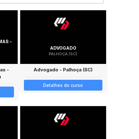
MAS -
ADVOGADO
PALHOÇA (SC)
as -
Advogado - Palhoça (SC)
a
Detalhes do curso