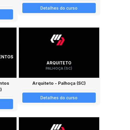
Detalhes do curso
ENTOS
ARQUITETO
PALHOÇA (SC)
ntos
Arquiteto - Palhoça (SC)
)
Detalhes do curso