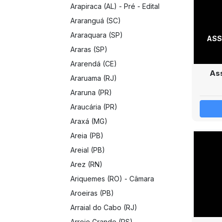
Arapiraca (AL) - Pré - Edital
Araranguá (SC)
Araraquara (SP)
ASS
Araras (SP)
Ararendá (CE)
Ass
Araruama (RJ)
Araruna (PR)
Araucária (PR)
Araxá (MG)
Areia (PB)
Areial (PB)
Arez (RN)
Ariquemes (RO) - Câmara
Aroeiras (PB)
Arraial do Cabo (RJ)
Arroio Grande (RS)