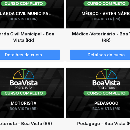
UARDA CIVIL MUNICIPAL
MÉDICO - VETERINÁRI
BOA VISTA (RR)
BOA VISTA (RR)
rda Civil Municipal - Boa
Médico-Veterinário - Boa 
Vista (RR)
(RR)
Detalhes do curso
Detalhes do curso
MOTORISTA
PEDAGOGO
BOA VISTA (RR)
BOA VISTA (RR)
torista - Boa Vista (RR)
Pedagogo - Boa Vista (