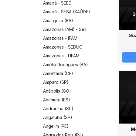
Amapá - SEED
Amapá - SESA (SAÚDE)
G
Amargosa (BA)
Amazonas (AM) - Ses
Gua
Amazonas - IFAM
Amazonas - SEDUC
Amazonas - UFAM
Amélia Rodrigues (BA)
Amontada (CE)
Amparo (SP)
Anápolis (GO)
Anchieta (ES)
Andradina (SP)
Angatuba (SP)
Angelim (PE)
Mo
Angra dos Reis (RJ)