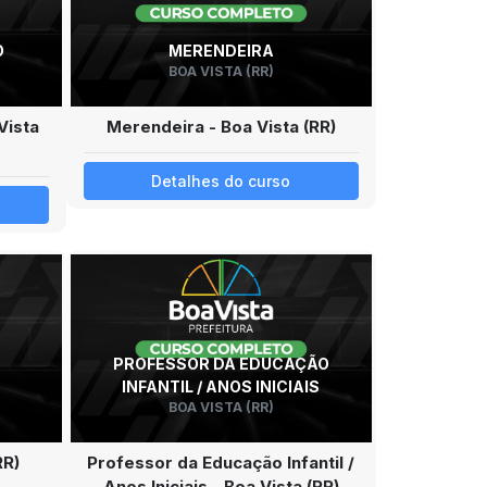
O
MERENDEIRA
BOA VISTA (RR)
Vista
Merendeira - Boa Vista (RR)
Detalhes do curso
PROFESSOR DA EDUCAÇÃO
INFANTIL / ANOS INICIAIS
BOA VISTA (RR)
RR)
Professor da Educação Infantil /
Anos Iniciais - Boa Vista (RR)