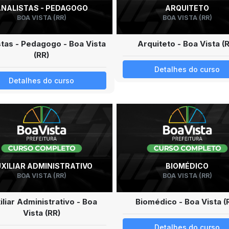
ANALISTAS - PEDAGOGO
ARQUITETO
BOA VISTA (RR)
BOA VISTA (RR)
stas - Pedagogo - Boa Vista
Arquiteto - Boa Vista (
(RR)
Detalhes do curso
Detalhes do curso
XILIAR ADMINISTRATIVO
BIOMÉDICO
BOA VISTA (RR)
BOA VISTA (RR)
iliar Administrativo - Boa
Biomédico - Boa Vista (
Vista (RR)
Detalhes do curso