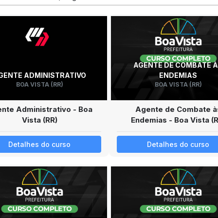
AGENTE DE COMBATE 
GENTE ADMINISTRATIVO
ENDEMIAS
BOA VISTA (RR)
BOA VISTA (RR)
nte Administrativo - Boa
Agente de Combate à
Vista (RR)
Endemias - Boa Vista (
Detalhes do curso
Detalhes do curso