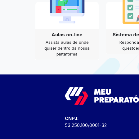
Aulas on-line
Sistema d
Assista aulas de onde
Responda
quiser dentro da nossa
questões
plataforma
CNPJ:
53.250.100/0001-32