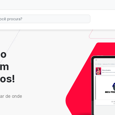
io
em
os!
ar de onde